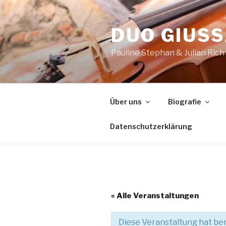
Zum
Inhalt
DUO GIUSS
springen
Pauline Stephan & Julian Rich
Über uns
Biografie
Datenschutzerklärung
« Alle Veranstaltungen
Diese Veranstaltung hat ber